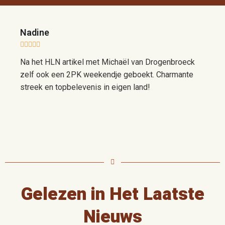
Nadine
G






Na het HLN artikel met Michaël van Drogenbroeck
H
zelf ook een 2PK weekendje geboekt. Charmante
r
streek en topbelevenis in eigen land!
v
Gelezen in Het Laatste
Nieuws